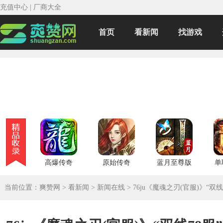
充值中心
|
厂商大全
首页
看新闻
找游戏
高爆传奇
原始传奇
蓝月至尊版
单
当前位置：
爽赞网
>
看新闻
>
新闻在线
>
76ju《魔魂之刃(官服)》“双线7