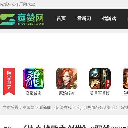
充值中心
|
厂商大全
首页
看新闻
找游戏
高爆传奇
原始传奇
蓝月至尊版
单
当前位置：
爽赞网
>
看新闻
>
新闻在线
>
76ju《热血战歌之创世》“双线2