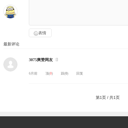
表情
最新评论
[
]
3075爽赞网友
6月前
顶(
0
)
踩(
0
)
回复
第1页 / 共1页