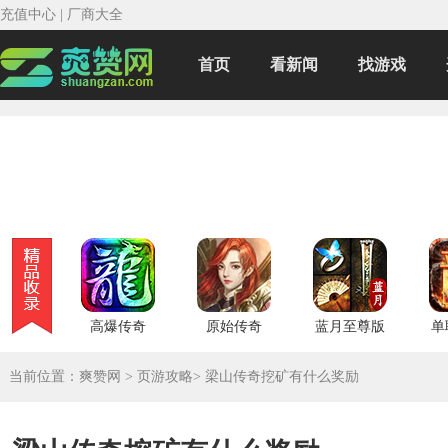
充值中心
|
厂商大全
首页
看新闻
找游戏
高爆传奇
原始传奇
蓝月至尊版
单
当前位置：
爽赞网
>
页游攻略
>
梁山传奇挖矿有什么奖励