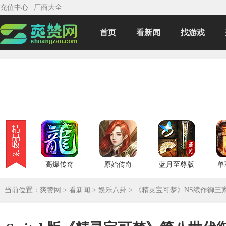
充值中心
|
厂商大全
首页
看新闻
找游戏
高爆传奇
原始传奇
蓝月至尊版
单
当前位置：
爽赞网
>
看新闻
>
娱乐八卦
>
《精灵宝可梦》NS续作御三