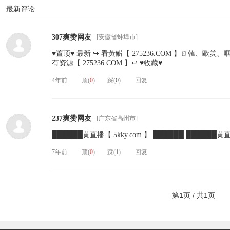
最新评论
307爽赞网友
[
安徽省蚌埠市
]
♥️置顶♥️ 最新 ↪ 看黃魸【 275236.COM 】ㄖ韓、歐羙
有资源【 275236.COM 】↩ ♥️收藏♥️
4年前
顶(
0
)
踩(
0
)
回复
237爽赞网友
[
广东省高州市
]
██████黄直播【 5kky.com 】 ██████ ██████黄直播
7年前
顶(
0
)
踩(
1
)
回复
第1页 / 共1页