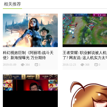
相关推荐
科幻视效巨制《阿丽塔:战斗天
王者荣耀: 职业解说被人
使》新海报曝光 万分期待
了? 网友说: 这人机实力太
2019
-
01
-
09
384
1
2018
-
12
-
23
368
0