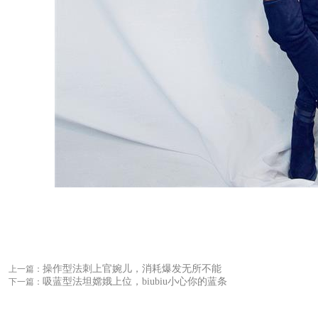
操作型法刺上官婉儿，消耗爆发无所不能
上一篇：
吸蓝型法坦嫦娥上位，biubiu小心你的蓝条
下一篇：