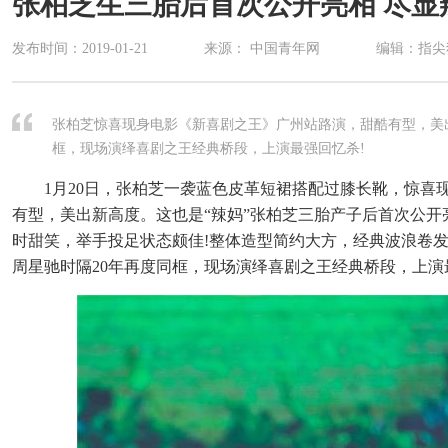
张柏芝生三胎后首次公开亮相 尽显
发布时间：
2019-01-21
来源： 中国青年网
编辑：指尖
张柏芝惊喜现身电影《新喜剧之王》广州站路演，甜酷有型，美
框，现场演绎喜剧之王经典桥段，上演最强回忆杀!
1月20日，张柏芝一袭蓝色皮革短裙搭配过膝长靴，惊喜
有型，美出新高度。这也是“辣妈”张柏芝三胎产子后首次公
时甜笑，举手投足状态颇佳!整体造型简约大方，经典波浪卷
周星驰时隔20年再度同框，现场演绎喜剧之王经典桥段，上演