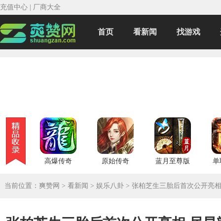
充值中心
|
厂商大全
首页
看新闻
找游戏
高爆传奇
原始传奇
蓝月至尊版
单
当前位置：
爽赞网
>
看新闻
>
娱乐八卦
>
张柏芝生三胎后首次公开亮相