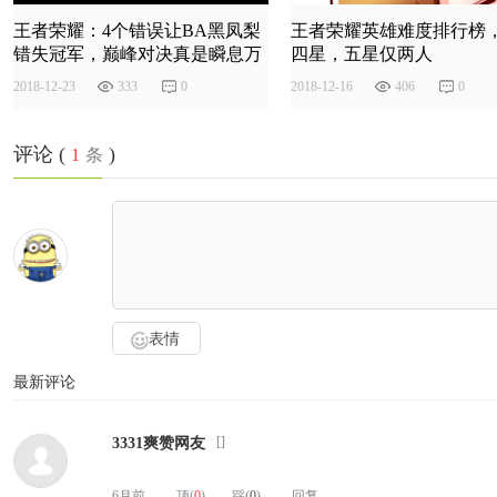
王者荣耀：4个错误让BA黑凤梨
王者荣耀英雄难度排行榜
错失冠军，巅峰对决真是瞬息万
四星，五星仅两人
变
2018
-
12
-
23
333
0
2018
-
12
-
16
406
0
评论 (
)
1
条
表情
最新评论
[
]
3331爽赞网友
6月前
顶(
0
)
踩(
0
)
回复