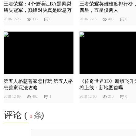
王者荣耀：4个错误让BA黑凤梨
王者荣耀英雄难度排行榜
错失冠军，巅峰对决真是瞬息万
四星，五星仅两人
变
2018
-
12
-
23
333
0
2018
-
12
-
16
403
0
第五人格慈善家怎样玩 第五人格
《传奇世界3D》新版飞升
慈善家玩法攻略
将上线：新地图首曝
2018
-
12
-
09
492
1
2018
-
12
-
06
216
0
评论 (
)
条
0