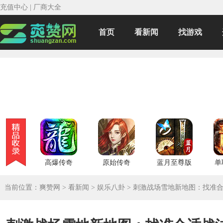
充值中心
|
厂商大全
首页
看新闻
找游戏
高爆传奇
原始传奇
蓝月至尊版
单
当前位置：
爽赞网
>
看新闻
>
娱乐八卦
>
刺激战场雪地新地图：找准