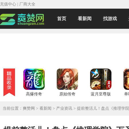
充值中心
|
厂商大全
首页
看新闻
找游戏
高爆传奇
原始传奇
蓝月至尊版
单
当前位置：
爽赞网
>
看新闻
>
产业资讯
>
提前整活儿！盘点《推理学