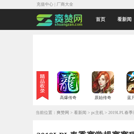
充值中心
|
厂商大全
首页
看新闻
高爆传奇
原始传奇
蓝
当前位置：
爽赞网
>
看新闻
>
pc主机
>
2019LPL