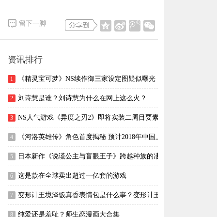
留下一脚
资讯排行
《精灵宝可梦》NS续作御三家设定图疑似曝光
1
刘诗慧是谁？刘诗慧为什么在网上这么火？
2
NS人气游戏《异度之刃2》即将实装二周目要素
3
《河洛英雄传》角色首度揭秘 预计2018年中国上市
4
日本新作《说谎公主与盲眼王子》跨越种族的凄美黑色童话
5
这是款在全球卖出超过一亿套的游戏
6
变形计王境泽饭真香表情包是什么事？变形计王境泽是谁？
7
纯爱还是羞耻？师生恋漫画大合集
8