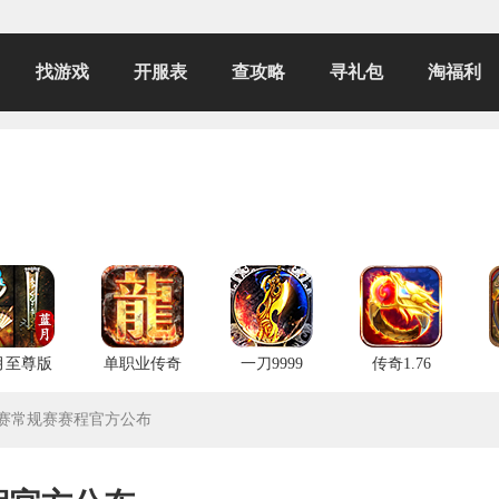
找游戏
开服表
查攻略
寻礼包
淘福利
月至尊版
单职业传奇
一刀9999
传奇1.76
春季赛常规赛赛程官方公布