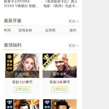
新显卡王NVIDIA
《名侦探皮卡丘》真人
TITAN V将推出 性能提
电影 《死侍》为皮卡丘
升9倍
配音
最新开服
更多>>
时间
游戏名称
运营商
操作
最强福利
更多>>
红月传说
蓝月传奇
奖励
112
爽币
奖励
240
爽币
立即试玩
立即试玩