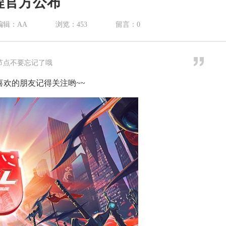
赛程官方公布
编辑：AA
浏览：
453
留言：
0
间节点不要忘记了哦
，喜欢的朋友记得关注哟~~