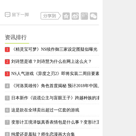
留下一脚
资讯排行
《精灵宝可梦》NS续作御三家设定图疑似曝光
1
刘诗慧是谁？刘诗慧为什么在网上这么火？
2
NS人气游戏《异度之刃2》即将实装二周目要素
3
《河洛英雄传》角色首度揭秘 预计2018年中国上市
4
日本新作《说谎公主与盲眼王子》跨越种族的凄美黑色童话
5
这是款在全球卖出超过一亿套的游戏
6
变形计王境泽饭真香表情包是什么事？变形计王境泽是谁？
7
纯爱还是羞耻？师生恋漫画大合集
8