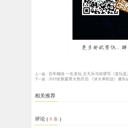
百年糊涂 一生贪玩 古天乐与你谱写《贪玩
上一篇：
2019全新篇章火热开启 《冰火单职业》邀你
下一篇：
相关推荐
评论 (
)
0
条