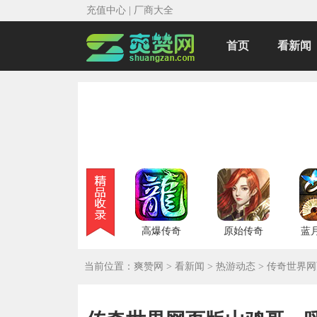
充值中心
|
厂商大全
首页
看新闻
高爆传奇
原始传奇
蓝
当前位置：
爽赞网
>
看新闻
>
热游动态
>
传奇世界网