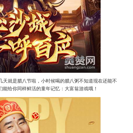
几天就是腊八节啦，小时候喝的腊八粥不知道现在还能不
们能给你同样鲜活的童年记忆：大富翁游戏哦！