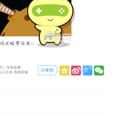
蓝月》传奇故事
从心出发 再续前缘