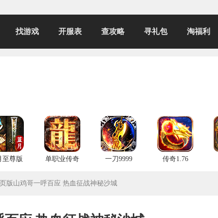
找游戏
开服表
查攻略
寻礼包
淘福利
月至尊版
单职业传奇
一刀9999
传奇1.76
页版山鸡哥一呼百应 热血征战神秘沙城