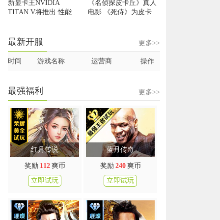
新显卡王NVIDIA
《名侦探皮卡丘》真人
TITAN V将推出 性能提
电影 《死侍》为皮卡丘
升9倍
配音
最新开服
更多>>
时间
游戏名称
运营商
操作
最强福利
更多>>
红月传说
蓝月传奇
奖励
112
爽币
奖励
240
爽币
立即试玩
立即试玩