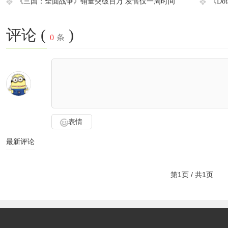
《三国：全面战争》销量突破百万 发售仅一周时间
《Do
评论 (
)
0
条
表情
最新评论
第1页 / 共1页