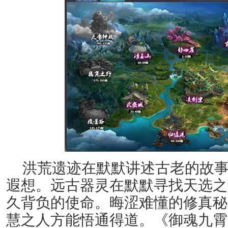
洪荒遗迹在默默讲述古老的故
遐想。远古器灵在默默寻找天选之
久背负的使命。晦涩难懂的修真秘
慧之人方能悟通得道。《御魂九霄