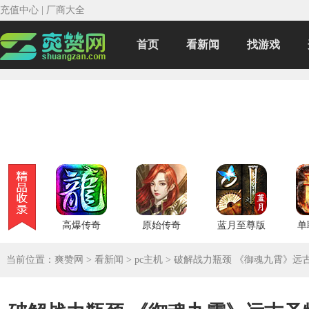
充值中心
|
厂商大全
首页
看新闻
找游戏
高爆传奇
原始传奇
蓝月至尊版
单
当前位置：
爽赞网
>
看新闻
>
pc主机
>
破解战力瓶颈 《御魂九霄》远