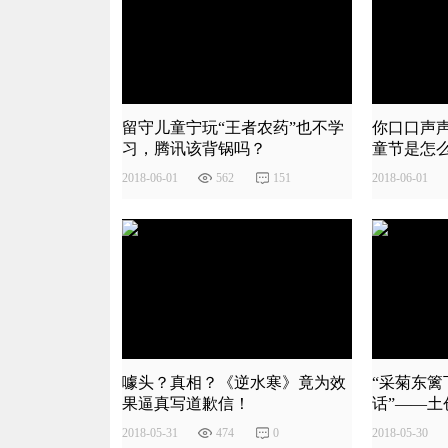
留守儿童宁玩“王者农药”也不学
你口口声声
习，腾讯该背锅吗？
童节是怎
2018
-
06
-
01
562
151
2018
-
06
-
01
噱头？真相？《逆水寒》竟为效
“采菊东
果逼真写道歉信！
话”——土创
2018
-
05
-
31
474
0
2018
-
05
-
30