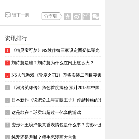
留下一脚
资讯排行
《精灵宝可梦》NS续作御三家设定图疑似曝光
1
刘诗慧是谁？刘诗慧为什么在网上这么火？
2
NS人气游戏《异度之刃2》即将实装二周目要素
3
《河洛英雄传》角色首度揭秘 预计2018年中国上市
4
日本新作《说谎公主与盲眼王子》跨越种族的凄美黑色童话
5
这是款在全球卖出超过一亿套的游戏
6
变形计王境泽饭真香表情包是什么事？变形计王境泽是谁？
7
纯爱还是羞耻？师生恋漫画大合集
8