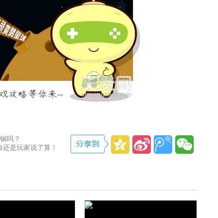
背锅吗？
没凉还是玩家说了算！