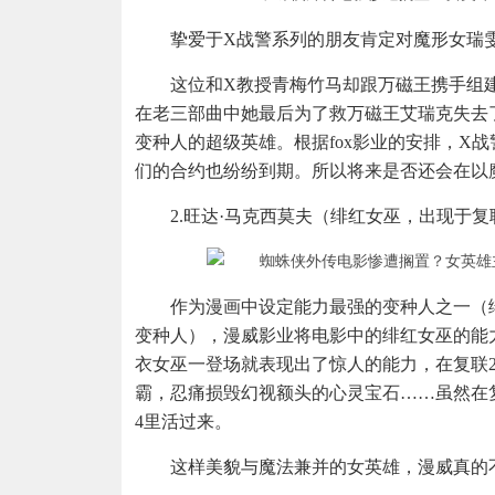
挚爱于X战警系列的朋友肯定对魔形女瑞
这位和X教授青梅竹马却跟万磁王携手组
在老三部曲中她最后为了救万磁王艾瑞克失去
变种人的超级英雄。根据fox影业的安排，X战
们的合约也纷纷到期。所以将来是否还会在以
2.旺达·马克西莫夫（绯红女巫，出现于
作为漫画中设定能力最强的变种人之一（
变种人），漫威影业将电影中的绯红女巫的能
衣女巫一登场就表现出了惊人的能力，在复联
霸，忍痛损毁幻视额头的心灵宝石……虽然在
4里活过来。
这样美貌与魔法兼并的女英雄，漫威真的