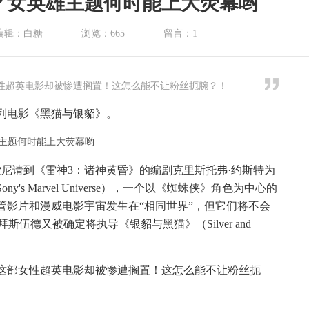
？女英雄主题何时能上大荧幕哟
编辑：白糖
浏览：
665
留言：
1
性超英电影却被惨遭搁置！这怎么能不让粉丝扼腕？！
列电影《黑猫与银貂》。
称索尼请到《雷神3：诸神黄昏》的编剧克里斯托弗·约斯特为
s Marvel Universe），一个以《蜘蛛侠》角色为中心的
尽管影片和漫威电影宇宙发生在“相同世界”，但它们将不会
斯伍德又被确定将执导《银貂与黑猫》（Silver and
这部女性超英电影却被惨遭搁置！这怎么能不让粉丝扼