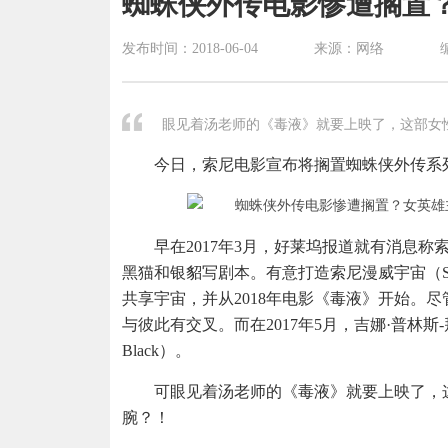
蜘蛛侠外传电影惨遭搁置
发布时间：
2018-06-04
来源：网络
眼见着汤老师的《毒液》就要上映了，这部女
今日，索尼电影宣布将搁置蜘蛛侠外传系
早在2017年3月，好莱坞报道就有消息
黑猫和银貂写剧本。有意打造索尼漫威宇宙（Sony'
共享宇宙，并从2018年电影《毒液》开始。
与彼此有交叉。而在2017年5月，吉娜·普林斯-拜
Black）。
可眼见着汤老师的《毒液》就要上映了，
腕？！