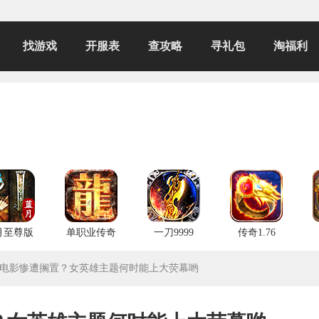
找游戏
开服表
查攻略
寻礼包
淘福利
月至尊版
单职业传奇
一刀9999
传奇1.76
电影惨遭搁置？女英雄主题何时能上大荧幕哟