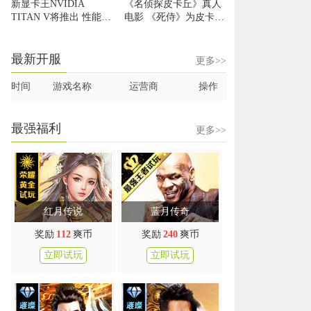
新显卡王NVIDIA
《名侦探皮卡丘》真人
TITAN V将推出 性能提
电影 《死侍》为皮卡丘
升9倍
配音
最新开服
更多>>
时间
游戏名称
运营商
操作
最强福利
更多>>
红月传说
蓝月传奇
奖励
112
爽币
奖励
240
爽币
立即试玩
立即试玩