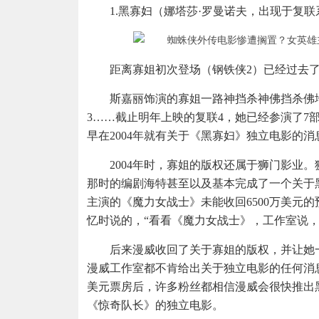
1.黑寡妇（娜塔莎·罗曼诺夫，出现于复联
距离寡姐初次登场（钢铁侠2）已经过去了
斯嘉丽饰演的寡姐一路神挡杀神佛挡杀佛地
3……截止明年上映的复联4，她已经参演了7
早在2004年就有关于《黑寡妇》独立电影的消
2004年时，寡姐的版权还属于狮门影业
那时的编剧海特甚至以及基本完成了一个关于黑
主演的《魔力女战士》未能收回6500万美元的
忆时说的，“看看《魔力女战士》，工作室说
后来漫威收回了关于寡姐的版权，并让她一
漫威工作室都不肯给出关于独立电影的任何消息。
美元票房后，许多粉丝都相信漫威会很快推出
《惊奇队长》的独立电影。