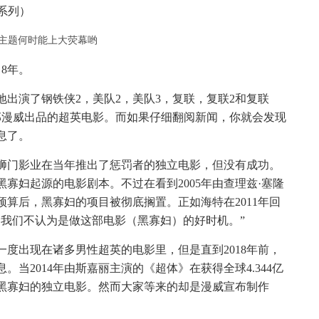
系列）
8年。
出演了钢铁侠2，美队2，美队3，复联，复联2和复联
部漫威出品的超英电影。而如果仔细翻阅新闻，你就会发现
息了。
。狮门影业在当年推出了惩罚者的独立电影，但没有成功。
寡妇起源的电影剧本。不过在看到2005年由查理兹·塞隆
预算后，黑寡妇的项目被彻底搁置。正如海特在2011年回
，我们不认为是做这部电影（黑寡妇）的好时机。”
度出现在诸多男性超英的电影里，但是直到2018年前，
当2014年由斯嘉丽主演的《超体》在获得全球4.344亿
黑寡妇的独立电影。然而大家等来的却是漫威宣布制作