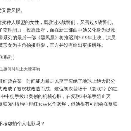
雯又爱又恨。
建变种人联盟的女性，既救过X战警们，又害过X战警们。
了变种能力，投靠政府，而在新三部曲中她又化身为拯救
警系列的最后一部《黑凤凰》将推迟到2019年上映，演员
魔形女为主角拍摄电影，官方并没有给出更多解释。
复联系列）
绯红曾在某一时间能力暴走以至于灭绝了地球上绝大部分
力改成了被权杖改造而成。这位初次登场于《复联2》的红
2中中徒手拔出奥创的机械心脏，在复联3中单手阻止灭
复联3的结局中绯红女巫化作灰烬，但她很有可能会在复联
不考虑拍个人电影吗？