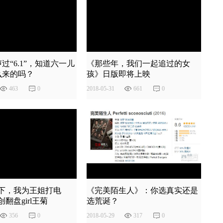
过“6.1”，知道六一儿
《那些年，我们一起追过的女
么来的吗？
孩》日版即将上映
463
0
2018
-
05
-
31
661
0
篱下，我为王姐打电
《完美陌生人》：你选真实还是
翻盘girl王菊
选荒诞？
356
0
2018
-
05
-
29
317
0