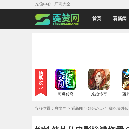
充值中心
|
厂商大全
首页
看新闻
高爆传奇
原始传奇
蓝
当前位置：
爽赞网
>
看新闻
>
娱乐八卦
>
蜘蛛侠外传